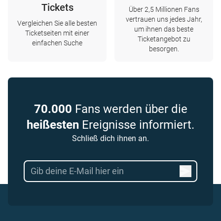
Tickets
Über 2,5 Millionen Fans
vertrauen uns jedes Jahr,
Vergleichen Sie alle besten
um ihnen das beste
Ticketseiten mit einer
Ticketangebot zu
einfachen Suche
besorgen.
70.000
Fans werden über die
heißesten
Ereignisse informiert.
Schließ dich ihnen an.