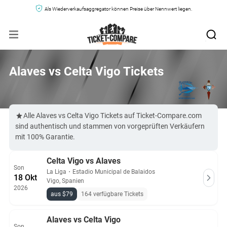
Als Wiederverkaufsaggregator können Preise über Nennwert liegen.
Alaves vs Celta Vigo Tickets
Alle Alaves vs Celta Vigo Tickets auf Ticket-Compare.com
sind authentisch und stammen von vorgeprüften Verkäufern
mit 100% Garantie.
Celta Vigo vs Alaves
Son
La Liga
・
Estadio Municipal de Balaidos
18 Okt
Vigo, Spanien
2026
aus $79
164 verfügbare Tickets
Alaves vs Celta Vigo
Son