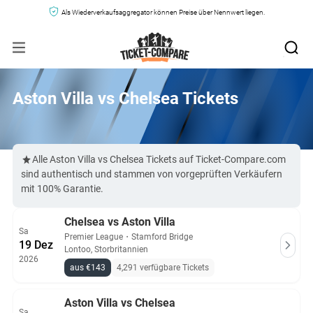
Als Wiederverkaufsaggregator können Preise über Nennwert liegen.
Aston Villa vs Chelsea Tickets
Alle Aston Villa vs Chelsea Tickets auf Ticket-Compare.com
sind authentisch und stammen von vorgeprüften Verkäufern
mit 100% Garantie.
Chelsea vs Aston Villa
Sa
Premier League
・
Stamford Bridge
19 Dez
Lontoo, Storbritannien
2026
aus €143
4,291 verfügbare Tickets
Aston Villa vs Chelsea
Sa