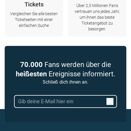
Tickets
Über 2,5 Millionen Fans
vertrauen uns jedes Jahr,
Vergleichen Sie alle besten
um ihnen das beste
Ticketseiten mit einer
Ticketangebot zu
einfachen Suche
besorgen.
70.000
Fans werden über die
heißesten
Ereignisse informiert.
Schließ dich ihnen an.