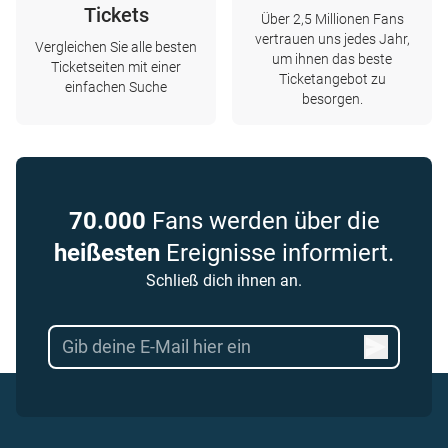
Tickets
Über 2,5 Millionen Fans
vertrauen uns jedes Jahr,
Vergleichen Sie alle besten
um ihnen das beste
Ticketseiten mit einer
Ticketangebot zu
einfachen Suche
besorgen.
70.000
Fans werden über die
heißesten
Ereignisse informiert.
Schließ dich ihnen an.