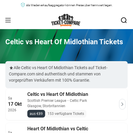
Als Wiederverkaufsaggregator können Preise über Nennwert liegen.
Celtic vs Heart Of Midlothian Tickets
Alle Celtic vs Heart Of Midlothian Tickets auf Ticket-
Compare.com sind authentisch und stammen von
vorgeprüften Verkäufern mit 100% Garantie.
Celtic vs Heart Of Midlothian
Sa
Scottish Premier League
・
Celtic Park
17 Okt
Glasgow, Storbritannien
2026
aus €89
153 verfügbare Tickets
Heart Of Midlothian vs Celtic
Sa