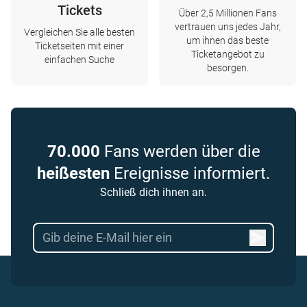
Tickets
Über 2,5 Millionen Fans
vertrauen uns jedes Jahr,
Vergleichen Sie alle besten
um ihnen das beste
Ticketseiten mit einer
Ticketangebot zu
einfachen Suche
besorgen.
70.000
Fans werden über die
heißesten
Ereignisse informiert.
Schließ dich ihnen an.