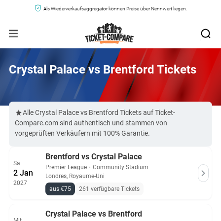
Als Wiederverkaufsaggregator können Preise über Nennwert liegen.
Crystal Palace vs Brentford Tickets
Alle Crystal Palace vs Brentford Tickets auf Ticket-
Compare.com sind authentisch und stammen von
vorgeprüften Verkäufern mit 100% Garantie.
Brentford vs Crystal Palace
Sa
Premier League
・
Community Stadium
2 Jan
Londres, Royaume-Uni
2027
aus €75
261 verfügbare Tickets
Crystal Palace vs Brentford
Mit