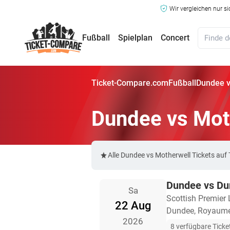
Wir vergleichen nur s
Fußball
Spielplan
Concert
Ticket-Compare.com
Fußball
Dundee v
Dundee vs Mot
Alle Dundee vs Motherwell Tickets au
Dundee vs D
Sa
Scottish Premier
22 Aug
Dundee, Royaume
2026
8 verfügbare Ticke