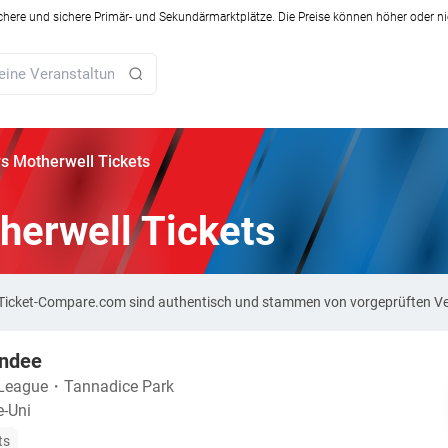
ichere und sichere Primär- und Sekundärmarktplätze. Die Preise können höher oder ni
s Motherwell Tickets
herwell Tickets
f Ticket-Compare.com sind authentisch und stammen von vorgeprüften Ve
undee
 League
・
Tannadice Park
-Uni
ts