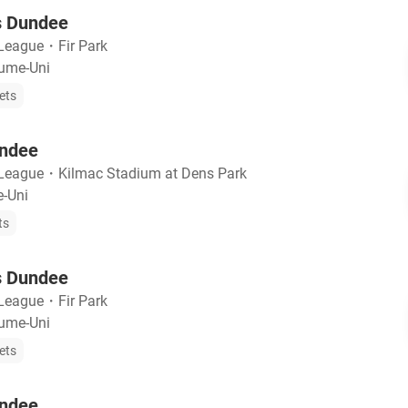
s Dundee
 League
・
Fir Park
aume-Uni
ets
undee
 League
・
Kilmac Stadium at Dens Park
-Uni
ts
s Dundee
 League
・
Fir Park
aume-Uni
ets
undee