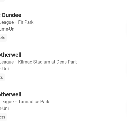
s Dundee
 League
・
Fir Park
aume-Uni
ets
therwell
 League
・
Kilmac Stadium at Dens Park
-Uni
ts
therwell
 League
・
Tannadice Park
-Uni
ets