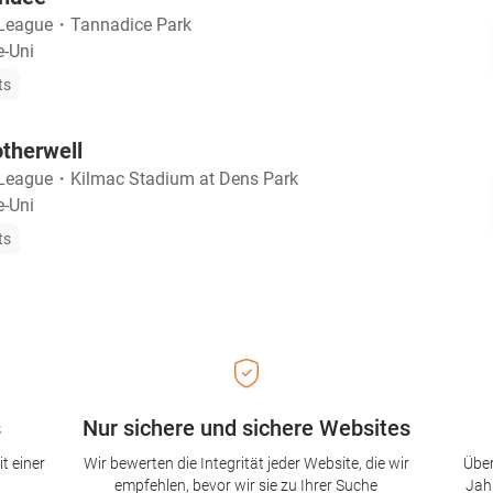
 League
・
Tannadice Park
-Uni
ts
therwell
 League
・
Kilmac Stadium at Dens Park
-Uni
ts
s
Nur sichere und sichere Websites
t einer
Wir bewerten die Integrität jeder Website, die wir
Über
empfehlen, bevor wir sie zu Ihrer Suche
Jah