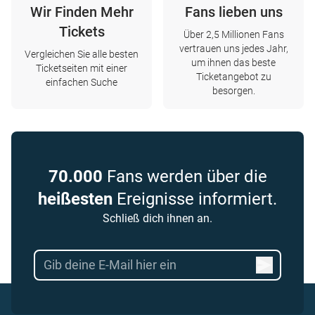
Wir Finden Mehr
Fans lieben uns
Tickets
Über 2,5 Millionen Fans
vertrauen uns jedes Jahr,
Vergleichen Sie alle besten
um ihnen das beste
Ticketseiten mit einer
Ticketangebot zu
einfachen Suche
besorgen.
70.000
Fans werden über die
heißesten
Ereignisse informiert.
Schließ dich ihnen an.