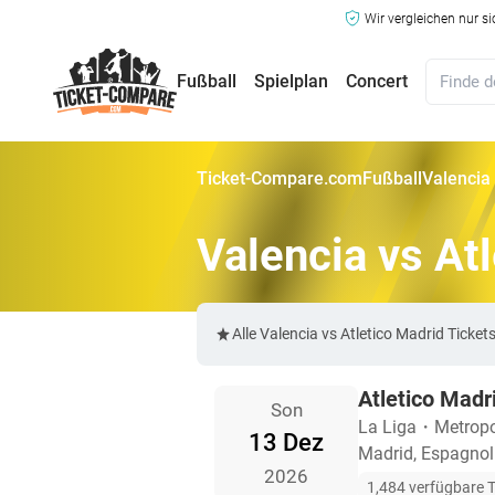
Wir vergleichen nur s
Fußball
Spielplan
Concert
Ticket-Compare.com
Fußball
Valencia 
Valencia vs At
Alle Valencia vs Atletico Madrid Tick
Atletico Madr
Son
La Liga
・
Metropo
13 Dez
Madrid, Espagnol
2026
1,484 verfügbare T