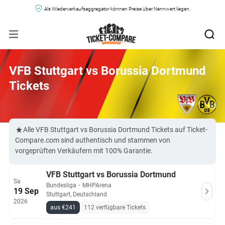
Als Wiederverkaufsaggregator können Preise über Nennwert liegen.
VFB Stuttgart vs Borussia Dortmund
Tickets
Alle VFB Stuttgart vs Borussia Dortmund Tickets auf Ticket-
Compare.com sind authentisch und stammen von
vorgeprüften Verkäufern mit 100% Garantie.
VFB Stuttgart vs Borussia Dortmund
Sa
Bundesliga
・
MHPArena
19 Sep
Stuttgart, Deutschland
2026
aus €241
112 verfügbare Tickets