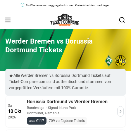
Als Wiederverkaufsaggregator können Preise über Nennwert liegen.
Werder Bremen vs Borussia
Dortmund Tickets
Alle Werder Bremen vs Borussia Dortmund Tickets auf
Ticket-Compare.com sind authentisch und stammen von
vorgeprüften Verkäufern mit 100% Garantie.
Borussia Dortmund vs Werder Bremen
Sa
Bundesliga
・
Signal Iduna Park
10 Okt
Dortmund, Alemania
2026
aus €117
709 verfügbare Tickets